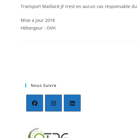
Transport Maillard JF n’est en aucun cas responsable du 
Mise a jour 2018
Hébergeur : OVH
Nous Suivre
S’ouvre
S’ouvre
S’ouvre
dans
dans
dans
un
un
un