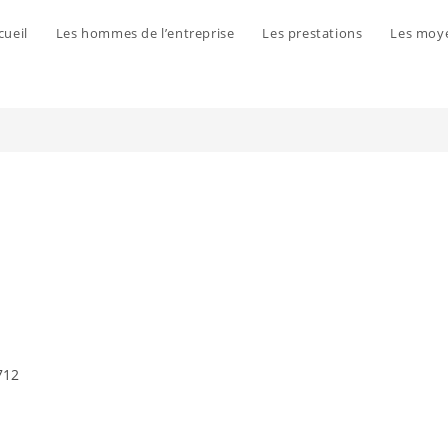
cueil
Les hommes de l’entreprise
Les prestations
Les moy
712