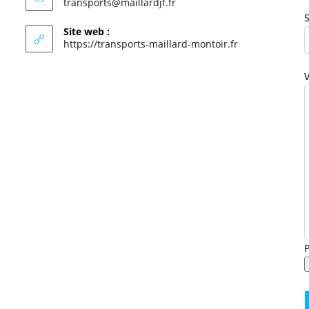
S’ouvre
transports@maillardjf.fr
dans
S
votre
Site web :
application
https://transports-maillard-montoir.fr
P