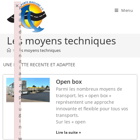
×
F
Menu
a
il
e
d
Les moyens techniques
t
o
i
>
Les moyens techniques
n
it
UNE FLOTTE RECENTE ET ADAPTEE
i
a
li
Open box
z
Parmi les nombreux moyens de
e
transport, les « open box »
p
représentent une approche
l
innovante et flexible pour tous vos
u
g
transports.
i
Sur les « open
n
:
Lire la suite »
w