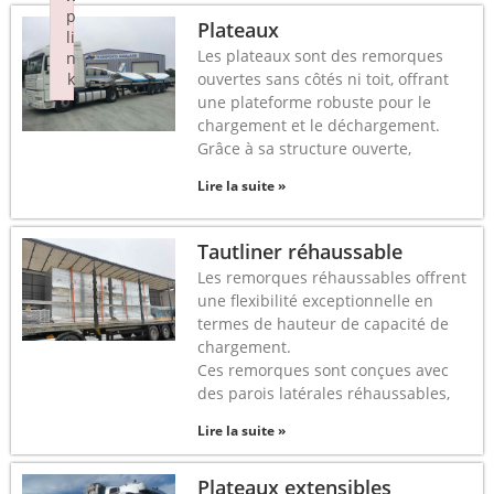
p
Plateaux
li
Les plateaux sont des remorques
n
k
ouvertes sans côtés ni toit, offrant
une plateforme robuste pour le
Failed to initialize plugin: wplink
chargement et le déchargement.
Grâce à sa structure ouverte,
Lire la suite »
Tautliner réhaussable
Les remorques réhaussables offrent
une flexibilité exceptionnelle en
termes de hauteur de capacité de
chargement.
Ces remorques sont conçues avec
des parois latérales réhaussables,
Lire la suite »
Plateaux extensibles