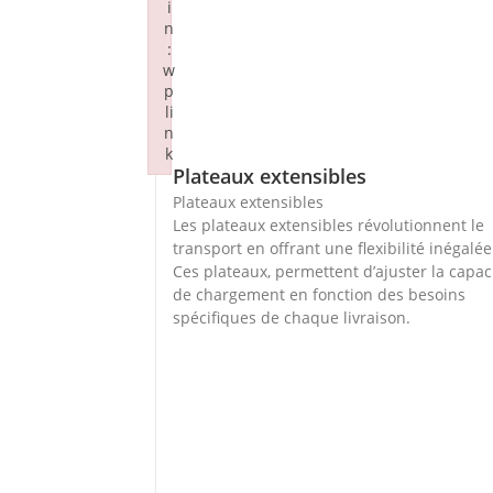
i
n
:
w
p
li
n
k
Plateaux extensibles
Failed to initialize plugin: wplink
Plateaux extensibles
Les plateaux extensibles révolutionnent le
transport en offrant une flexibilité inégalée
Ces plateaux, permettent d’ajuster la capac
de chargement en fonction des besoins
spécifiques de chaque livraison.