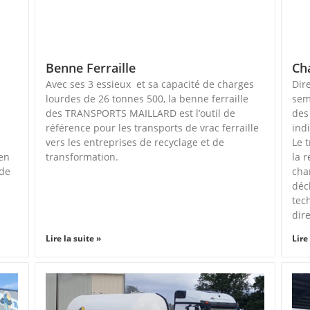
Benne Ferraille
Ch
Avec ses 3 essieux et sa capacité de charges
Dir
lourdes de 26 tonnes 500, la benne ferraille
sem
des TRANSPORTS MAILLARD est l’outil de
des
référence pour les transports de vrac ferraille
ind
vers les entreprises de recyclage et de
Le 
 en
transformation.
la 
 de
cha
déc
tec
dir
Lire la suite »
Lire