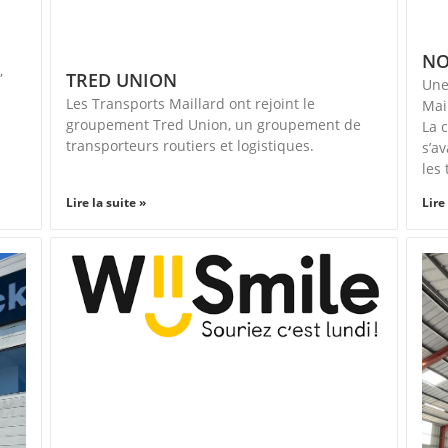
NO
,
TRED UNION
Une
Les Transports Maillard ont rejoint le
Mai
groupement Tred Union, un groupement de
La 
transporteurs routiers et logistiques.
s’a
les
Lire la suite »
Lire