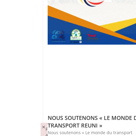
NOUS SOUTENONS « LE MONDE 
TRANSPORT REUNI »
×
F
Nous soutenons « Le monde du transport
a