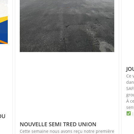
JO
Ce 
dan
SAF
gro
À c
sens
:
DU
NOUVELLE SEMI TRED UNION
Cette semaine nous avons reçu notre première